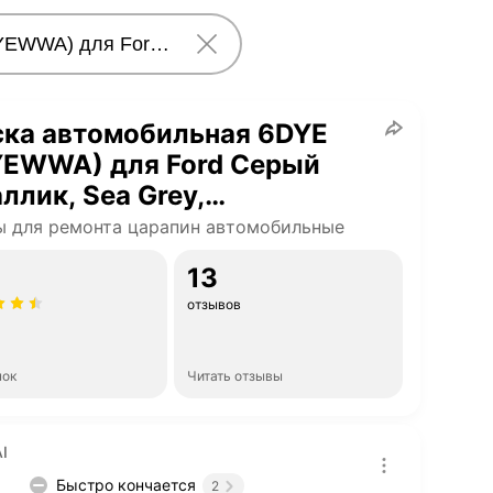
ска автомобильная 6DYE
YEWWA) для Ford Серый
ллик, Sea Grey,
комплект 5 предметов
 для ремонта царапин автомобильные
13
отзывов
нок
Читать отзывы
I
Быстро кончается
2