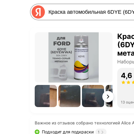
Кра
(6D
мета
рем
Наборы
4,6
13 оце
Важное из отзывов собрано технологией Alice A
Подходит для подкраски
1