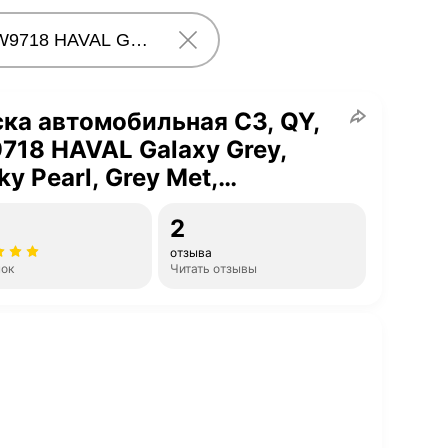
ка автомобильная C3, QY,
18 HAVAL Galaxy Grey,
y Pearl, Grey Met,
чатый Жемчуг, 5 флаконов
2
отзыва
нок
Читать отзывы