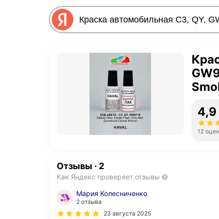
Крас
GW97
Smok
Дым
4,9
12 оце
Отзывы
·
2
Как Яндекс проверяет отзывы
Мария Колесниченко
2 отзыва
23 августа 2025