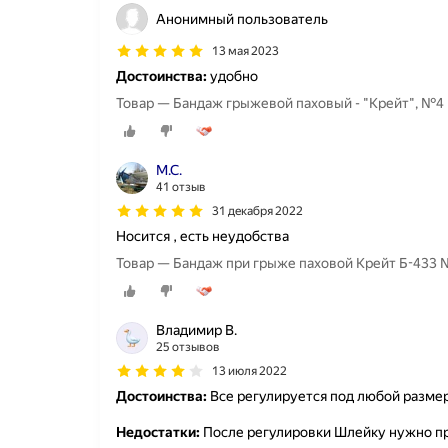
Анонимный пользователь
13 мая 2023
Достоинства:
удобно
Товар — Бандаж грыжевой паховый - "Крейт", №4
М.С.
41 отзыв
31 декабря 2022
Носится , есть неудобства
Товар — Бандаж при грыже паховой Крейт Б-433
Владимир B.
25 отзывов
13 июля 2022
Достоинства:
Все регулируется под любой разме
Недостатки:
После регулировки Шлейку нужно пр