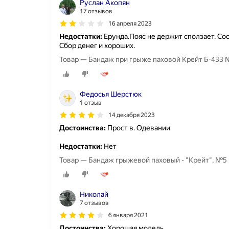
Руслан Акопян
17 отзывов
16 апреля 2023
Недостатки:
Ерунда.Пояс не держит сползает. Со
Сбор денег и хороших.
Товар — Бандаж при грыже паховой Крейт Б-433
Федосья Шерстюк
1 отзыв
14 декабря 2023
Достоинства:
Прост в. Одевании
Недостатки:
Нет
Товар — Бандаж грыжевой паховый - "Крейт", №5
Николай
7 отзывов
6 января 2021
Достоинства:
Хорошая модель