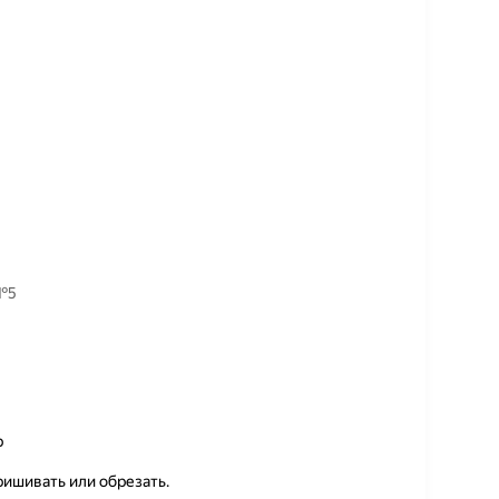
 №5
р
ишивать или обрезать.