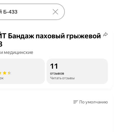
Т Бандаж паховый грыжевой
3
и медицинские
11
отзывов
ок
Читать отзывы
По умолчанию