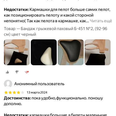
Недостатки:
Кармашки для пелот больше самих пелот,
как позиционировать пелоту и какой стороной
непонятно( Так как пелота в кармашке, как
…
Читать ещё
Товар — Бандаж грыжевой паховый Б-451 №2, (92-96
см) цвет черный
Анонимный пользователь
13 марта 2024
Достоинства:
пока удобно,функционально. поношу
дополню.
Недостатки:
кармашки большие,а билеты маленькие.