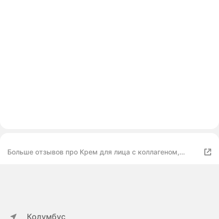
Больше отзывов про Крем для лица с коллагеном,
увлажняющий, антивозрастной, для упругости и
эластичности кожи
Колумбус