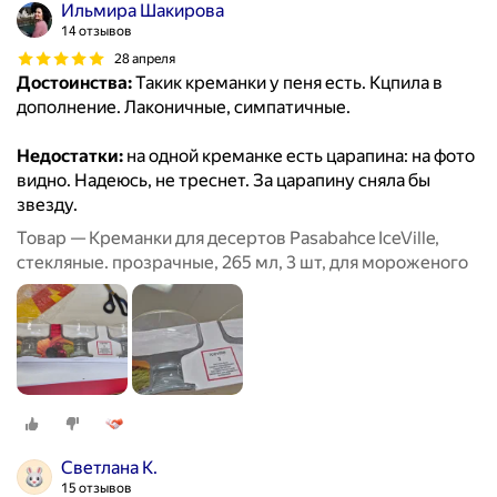
Ильмира Шакирова
14 отзывов
28 апреля
Достоинства:
Такик креманки у пеня есть. Кцпила в
дополнение. Лаконичные, симпатичные.
Недостатки:
на одной креманке есть царапина: на фото
видно. Надеюсь, не треснет. За царапину сняла бы
звезду.
Товар — Креманки для десертов Pasabahce IceVille,
стекляные. прозрачные, 265 мл, 3 шт, для мороженого
Светлана К.
15 отзывов