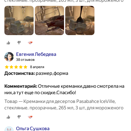
стекляные. прозрачные, 265 мл, 3 шт, для мороженого
Евгения Лебедева
38 отзывов
8 апреля
Достоинства:
размер,форма
Комментарий:
Отличные креманки,давно смотрела на
них,а тут еще по скидке.Спасибо!
Товар — Креманки для десертов Pasabahce IceVille,
стекляные. прозрачные, 265 мл, 3 шт, для мороженого
Ольга Сушкова