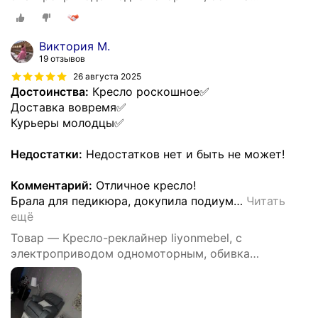
искусственная кожа, цвет серый
Виктория М.
19 отзывов
26 августа 2025
Достоинства:
Кресло роскошное✅
Доставка вовремя✅
Курьеры молодцы✅
Недостатки:
Недостатков нет и быть не может!
Комментарий:
Отличное кресло!
Брала для педикюра, докупила подиум
…
Читать
ещё
Товар — Кресло-реклайнер liyonmebel, с
электроприводом одномоторным, обивка
искусственная кожа, цвет серый