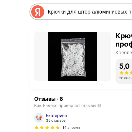
Крю
про
Крепле
5,0
26 оце
Отзывы
·
6
Как Яндекс проверяет отзывы
Екатерина
35 отзывов
14 апреля