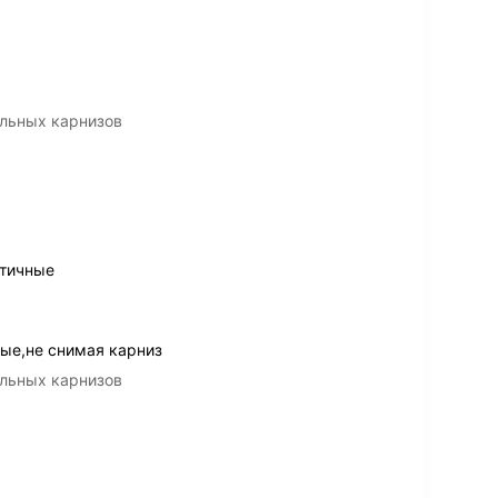
льных карнизов
стичные
ые,не снимая карниз
льных карнизов