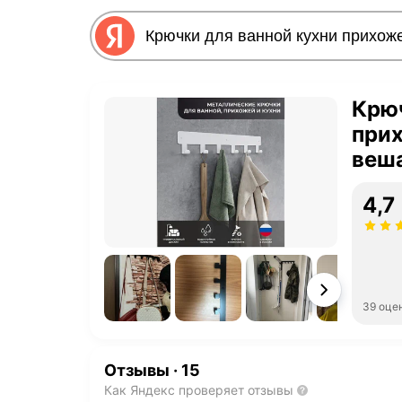
Крюч
при
веша
для
4,7
лоф
39 оце
Отзывы
·
15
Как Яндекс проверяет отзывы