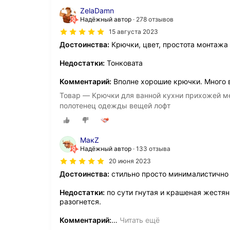
ZelaDamn
Надёжный автор
278 отзывов
15 августа 2023
Достоинства:
Крючки, цвет, простота монтажа
Недостатки:
Тонковата
Комментарий:
Вполне хорошие крючки. Много в
Товар — Крючки для ванной кухни прихожей ме
полотенец одежды вещей лофт
МакZ
Надёжный автор
133 отзыва
20 июня 2023
Достоинства:
стильно просто минималистично
Недостатки:
по сути гнутая и крашеная жестян
разогнется.
Комментарий:
…
Читать ещё