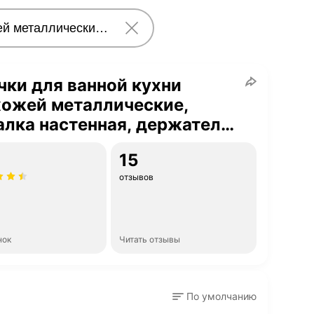
ки для ванной кухни
хожей металлические,
лка настенная, держатель
 полотенец одежды вещей
15
т
отзывов
нок
Читать отзывы
По умолчанию