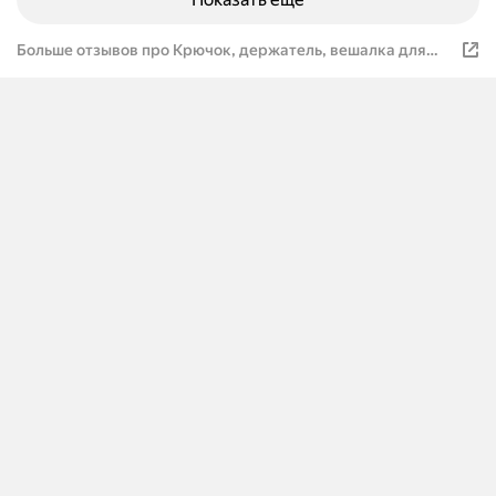
Больше отзывов про Крючок, держатель, вешалка для
кухни, ванной, органайзер самоклеящийся, крючки на
липучке20 шт