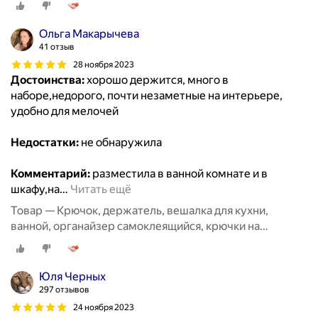
Ольга Макарычева
41 отзыв
28 ноября 2023
Достоинства:
хорошо держится, много в
наборе,недорого, почти незаметные на интерьере,
удобно для мелочей
Недостатки:
не обнаружила
Комментарий:
разместила в ванной комнате и в
шкафу,на
…
Читать ещё
Товар — Крючок, держатель, вешалка для кухни,
ванной, органайзер самоклеящийся, крючки на
липучке20 шт
Юля Черных
297 отзывов
24 ноября 2023