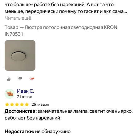
что больше- работе без нареканий. А вот та что
меньше, переодически почему то гаснет и вкл сама
…
Читать ещё
Товар — Люстра потолочная светодиодная KRON
IN70531
Иван С.
71 отзыв
26 января
Достоинства:
замечательная лампа, светит очень ярко,
работает без нареканий
Недостатки:
не обнаружино