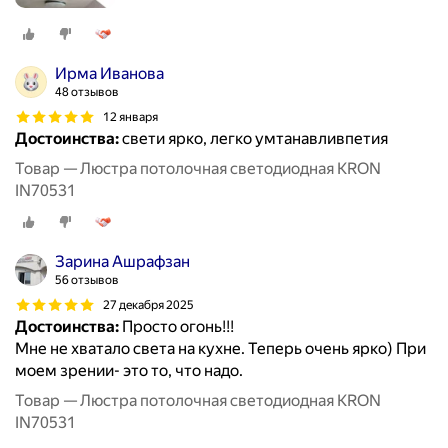
Ирма Иванова
48 отзывов
12 января
Достоинства:
свети ярко, легко умтанавливпетия
Товар — Люстра потолочная светодиодная KRON
IN70531
Зарина Ашрафзан
56 отзывов
27 декабря 2025
Достоинства:
Просто огонь!!!
Мне не хватало света на кухне. Теперь очень ярко) При
моем зрении- это то, что надо.
Товар — Люстра потолочная светодиодная KRON
IN70531