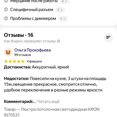
Мерцание после работы
2
Специфичный разъем
1
Проблемы с диммером
1
Отзывы
·
16
Как Яндекс проверяет отзывы
Ольга Прокофьева
99 отзывов
4 февраля
Достоинства:
Аккуратный, яркий
Недостатки:
Повесили на кухне, 3 штуки на площадь
15м,овещение прекрасное, смотрится отлично,
удобное переключение в разные режимы яркости
Комментарий:
…
Читать ещё
Товар — Люстра потолочная светодиодная KRON
IN70531