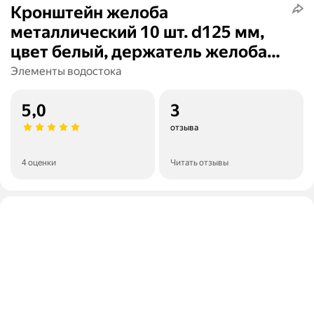
Кронштейн желоба
металлический 10 шт. d125 мм,
цвет белый, держатель желоба
карнизный для водосточной
Элементы водостока
системы
5,0
3
отзыва
4 оценки
Читать отзывы