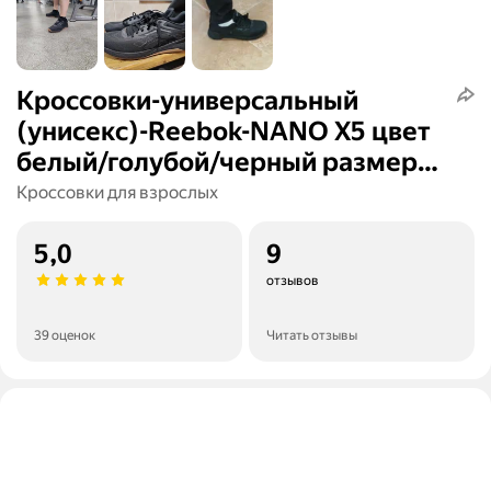
Кроссовки-универсальный
(унисекс)-Reebok-NANO X5 цвет
белый/голубой/черный размер
10
Кроссовки для взрослых
5,0
9
отзывов
39 оценок
Читать отзывы