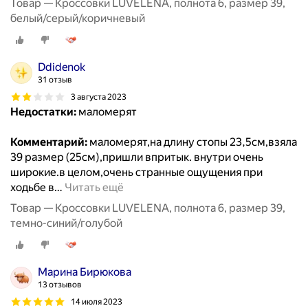
Товар — Кроссовки LUVELENA, полнота 6, размер 39,
белый/серый/коричневый
Ddidenok
31 отзыв
3 августа 2023
Недостатки:
маломерят
Комментарий:
маломерят,на длину стопы 23,5см,взяла
39 размер (25см),пришли впритык. внутри очень
широкие.в целом,очень странные ощущения при
ходьбе в
…
Читать ещё
Товар — Кроссовки LUVELENA, полнота 6, размер 39,
темно-синий/голубой
Марина Бирюкова
13 отзывов
14 июля 2023