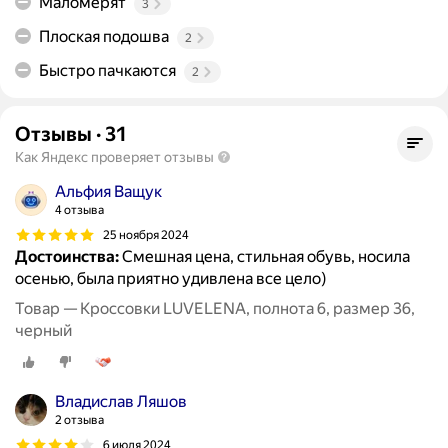
Маломерят
3
Плоская подошва
2
Быстро пачкаются
2
Отзывы
·
31
Как Яндекс проверяет отзывы
Альфия Ващук
4 отзыва
25 ноября 2024
Достоинства:
Смешная цена, стильная обувь, носила
осенью, была приятно удивлена все цело)
Товар — Кроссовки LUVELENA, полнота 6, размер 36,
черный
Владислав Ляшов
2 отзыва
6 июля 2024