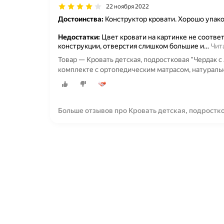
22 ноября 2022
Достоинства:
Конструктор кровати. Хорошо упако
Недостатки:
Цвет кровати на картинке не соотве
конструкции, отверстия слишком большие и
…
Чит
Товар — Кровать детская, подростковая "Чердак с
комплекте с ортопедическим матрасом, натуральн
Больше отзывов про Кровать детская, подростк
место 180х90, в комплекте с ортопедическим ма