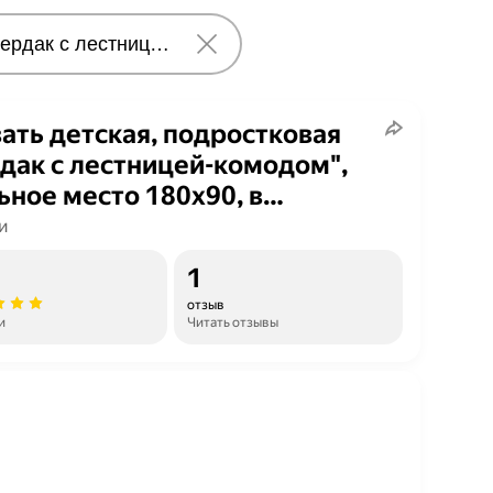
ать детская, подростковая
дак с лестницей-комодом",
ьное место 180х90, в
лекте с ортопедическим
и
асом, натуральный цвет, из
1
ива
отзыв
и
Читать отзывы