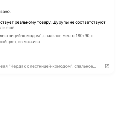
вано.
тствует реальному товару. Шурупы не соответствуют
ать ещё
 лестницей-комодом", спальное место 180х90, в
ый цвет, из массива
овая "Чердак с лестницей-комодом", спальное
трасом, натуральный цвет, из массива