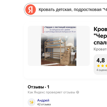
Кров
"Чер
спал
комп
Кроват
матр
4,8
масс
4 оценк
Отзывы
·
1
Как Яндекс проверяет отзывы
Андрей
42 отзыва