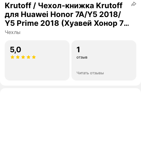
Krutoff / Чехол-книжка Krutoff
для Huawei Honor 7A/Y5 2018/
Y5 Prime 2018 (Хуавей Хонор 7А
/ Уай5 2018 / Уай Прайм 2018),
Чехлы
черный
5,0
1
отзыв
Читать отзывы