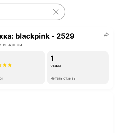
ка: blackpink - 2529
и и чашки
1
отзыв
ки
Читать отзывы