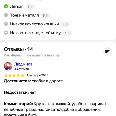
Легкая
4
Тонкий металл
5
Низкое качество крышки
4
Не соответствует объему
1
Отзывы
·
14
Как Яндекс проверяет отзывы
Людмила
33 отзыва
1 октября 2025
Достоинства:
Удобна в дороге.
Недостатки:
нет
Комментарий:
Кружка с крышкой, удобно заваривать
лечебные травы, настаивать.Удобна в обращении,
практична в быту.