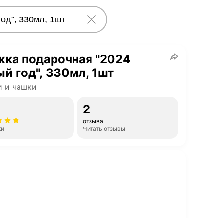
жка подарочная "2024
й год", 330мл, 1шт
и и чашки
2
отзыва
ки
Читать отзывы