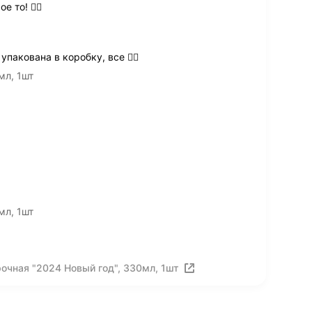
 то! 👍🏻
пакована в коробку, все 👌🏻
мл, 1шт
мл, 1шт
очная "2024 Новый год", 330мл, 1шт