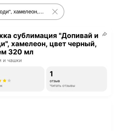
жка сублимация "Допивай и
и", хамелеон, цвет черный,
ем 320 мл
и и чашки
1
отзыв
ок
Читать отзывы