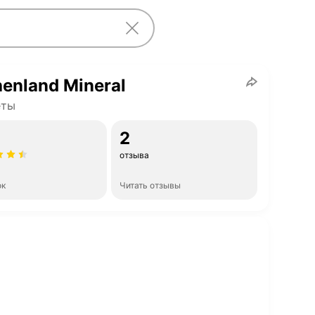
enland Mineral
еты
2
отзыва
ок
Читать отзывы