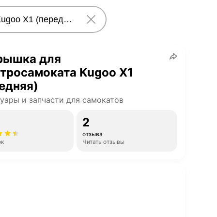
рышка для
тросамоката Kugoo X1
едняя)
уары и запчасти для самокатов
2
отзыва
ок
Читать отзывы