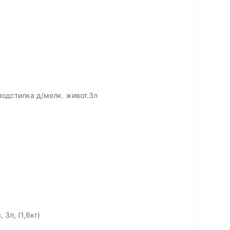
подстилка д/мелк. живот.3л
3л, (1,6кг)