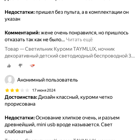
Недостатки:
пришел без пульта, а в комплектации он
указан
Комментарий:
жене очень понравился, но пришлось
отказать так как не было
…
Читать ещё
Товар — Светильник Куроми TAYMLUX, ночник
декоративный детский светодиодный беспроводной 3д,
3d неоновый настольный на батарейках аниме 7 цветов
Анонимный пользователь
17 июня 2024
Достоинства:
Дизайн классный, куроми четко
прорисована
Недостатки:
Основание хлипкое очень, и разъем
древнейший, mini usb вроде называется. Свет
слабоватый