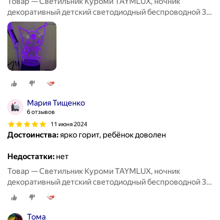
Товар — Светильник Куроми TAYMLUX, ночник
декоративный детский светодиодный беспроводной 3д,
3d неоновый настольный на батарейках аниме 7 цветов
Мария Тищенко
6 отзывов
11 июня 2024
Достоинства:
ярко горит, ребёнок доволен
Недостатки:
нет
Товар — Светильник Куроми TAYMLUX, ночник
декоративный детский светодиодный беспроводной 3д,
3d неоновый настольный на батарейках аниме 7 цветов
Тома