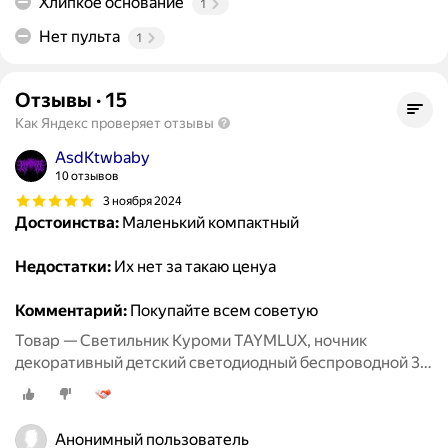
Хлипкое основание
1
Нет пульта
1
Отзывы
·
15
Как Яндекс проверяет отзывы
AsdKtwbaby
10 отзывов
3 ноября 2024
Достоинства:
Маленький компактный
Недостатки:
Их нет за такаю ценуа
Комментарий:
Покупайте всем советую
Товар — Светильник Куроми TAYMLUX, ночник
декоративный детский светодиодный беспроводной 3д,
3d неоновый настольный на батарейках аниме 7 цветов
Анонимный пользователь