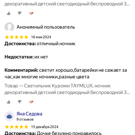
декоративный детский светодиодный беспроводной 3д,
3d неоновый настольный на батарейках аниме 7 цветов
Анонимный пользователь
16 мая 2024
Достоинства:
отличный ночник
Недостатки:
их нет
Комментарий:
светит хорошо,батарейки не сажает за
час,как многие ночники,разные цвета
Товар — Светильник Куроми TAYMLUX, ночник
декоративный детский светодиодный беспроводной 3д,
3d неоновый настольный на батарейках аниме 7 цветов
Яна Седова
9 отзывов
15 декабря 2024
Достоинства:
Дочке безумно понравилось