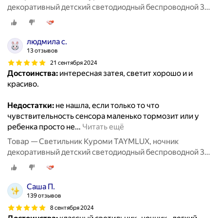
декоративный детский светодиодный беспроводной 3д,
3d неоновый настольный на батарейках аниме 7 цветов
людмила с.
13 отзывов
21 сентября 2024
Достоинства:
интересная затея, светит хорошо и и
красиво.
Недостатки:
не нашла, если только то что
чувствительность сенсора маленько тормозит или у
ребенка просто не
…
Читать ещё
Товар — Светильник Куроми TAYMLUX, ночник
декоративный детский светодиодный беспроводной 3д,
3d неоновый настольный на батарейках аниме 7 цветов
Саша П.
139 отзывов
8 сентября 2024