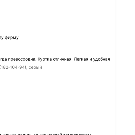
ту фирму
да превосходна. Куртка отличная. Легкая и удобная
(182-104-94), серый
 можно ходить до минусовой температуры.