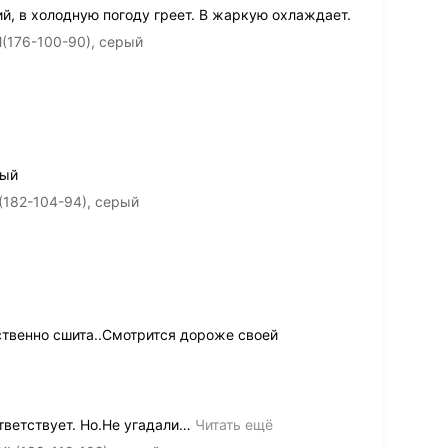
й, в холодную погоду греет. В жаркую охлаждает.
(176-100-90), серый
вый
(182-104-94), серый
ственно сшита..Смотрится дороже своей
тветствует. Но.Не угадали
…
Читать ещё