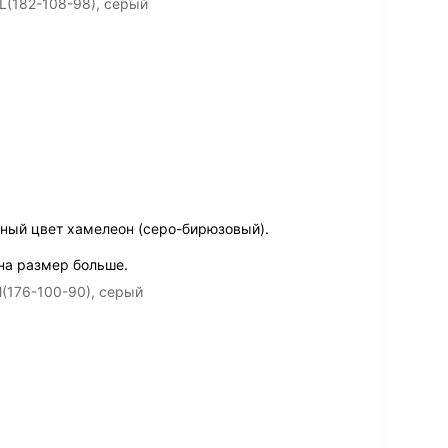
L(182-108-98), серый
ный цвет хамелеон (серо-бирюзовый).
на размер больше.
(176-100-90), серый