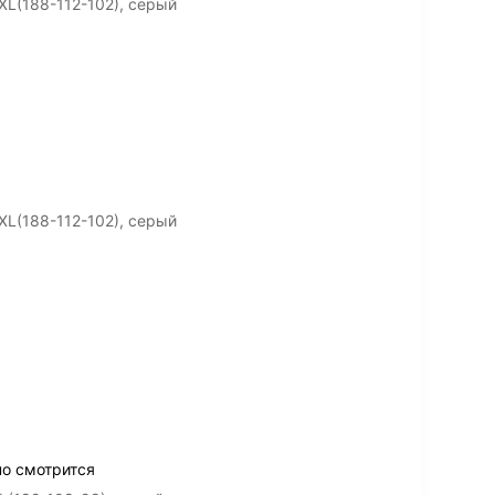
L(188-112-102), серый
L(188-112-102), серый
о смотрится