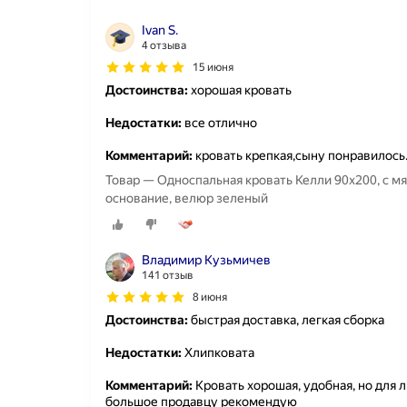
Ivan S.
4 отзыва
15 июня
Достоинства:
хорошая кровать
Недостатки:
все отлично
Комментарий:
кровать крепкая,сыну понравилось
Товар — Односпальная кровать Келли 90х200, с м
основание, велюр зеленый
Владимир Кузьмичев
141 отзыв
8 июня
Достоинства:
быстрая доставка, легкая сборка
Недостатки:
Хлипковата
Комментарий:
Кровать хорошая, удобная, но для л
большое продавцу рекомендую