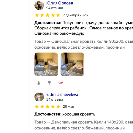
Юлия Орлова
94 отзыва
7 декабря 2025
Достоинства:
Покупали на дачу ,довольны безумно
Сборка справится ребенок . Самое главное во время
Однозначно рекомендую
Товар — Односпальная кровать Келли 90х200, с м
основание, велюр светло-бежевый, песочный
ludmila sheveleva
54 отзыва
20 мая
Достоинства:
хорошая кровать
Товар — Двуспальная кровать Келли 140х200, с м
основание, велюр светло-бежевый, песочный