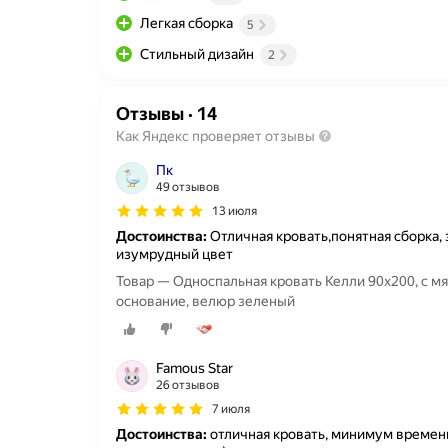
Легкая сборка
5
Стильный дизайн
2
Отзывы
·
14
Как Яндекс проверяет отзывы
Пк
49 отзывов
13 июля
Достоинства:
Отличная кровать,понятная сборка, 
изумрудный цвет
Товар — Односпальная кровать Келли 90х200, с м
основание, велюр зеленый
Famous Star
26 отзывов
7 июля
Достоинства:
отличная кровать, минимум времени 