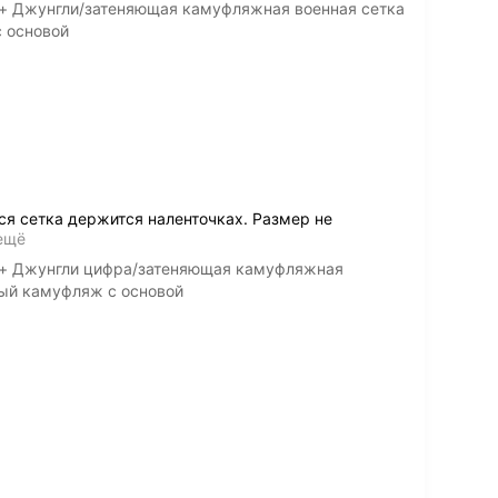
т+ Джунгли/затеняющая камуфляжная военная сетка
с основой
ся сетка держится наленточках. Размер не
ещё
йт+ Джунгли цифра/затеняющая камуфляжная
ный камуфляж с основой