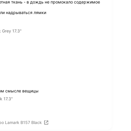
лотная ткань - в дождь не промокало содержимое
али надрываться лямки
 Grey 17.3"
ном смысле вещицы
 17.3"
о Lamark B157 Black