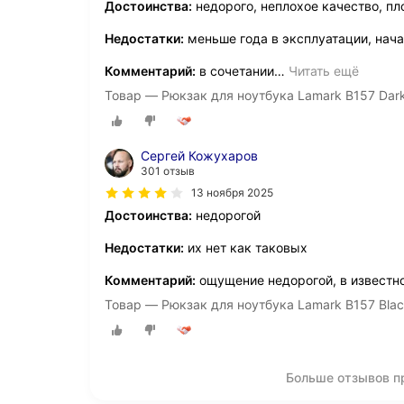
Достоинства:
недорого, неплохое качество, п
Недостатки:
меньше года в эксплуатации, нач
Комментарий:
в сочетании
…
Читать ещё
Товар — Рюкзак для ноутбука Lamark B157 Dark
Сергей Кожухаров
301 отзыв
13 ноября 2025
Достоинства:
недорогой
Недостатки:
их нет как таковых
Комментарий:
ощущение недорогой, в извест
Товар — Рюкзак для ноутбука Lamark B157 Black
Больше отзывов пр