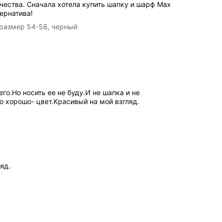
чества. Сначала хотела купить шапку и шарф Max
тернатива!
размер 54-58, черный
го.Но носить ее не буду.И не шапка и не
о хорошо- цвет.Красивый на мой взгляд.
яд.