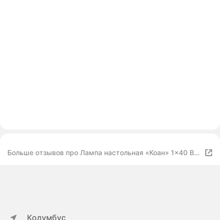
Больше отзывов про Лампа настольная «Коан» 1×40 Вт
Е27+подсветка LED 5 Вт золото 18×18×30 см
Колумбус