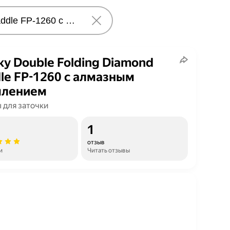
ky Double Folding Diamond
le FP-1260 с алмазным
ылением
 для заточки
1
отзыв
и
Читать отзывы