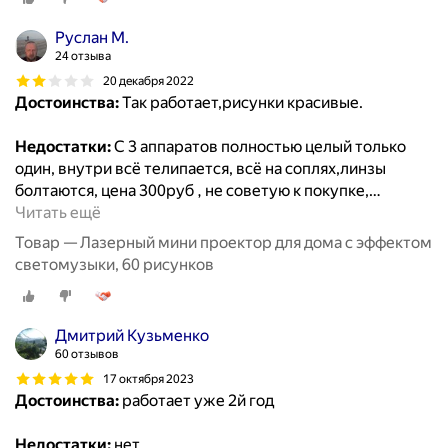
Руслан М.
24 отзыва
20 декабря 2022
Достоинства:
Так работает,рисунки красивые.
Недостатки:
С 3 аппаратов полностью целый только
один, внутри всё телипается, всё на соплях,линзы
болтаются, цена 300руб , не советую к покупке,
…
Читать ещё
Товар — Лазерный мини проектор для дома с эффектом
светомузыки, 60 рисунков
Дмитрий Кузьменко
60 отзывов
17 октября 2023
Достоинства:
работает уже 2й год
Недостатки:
нет