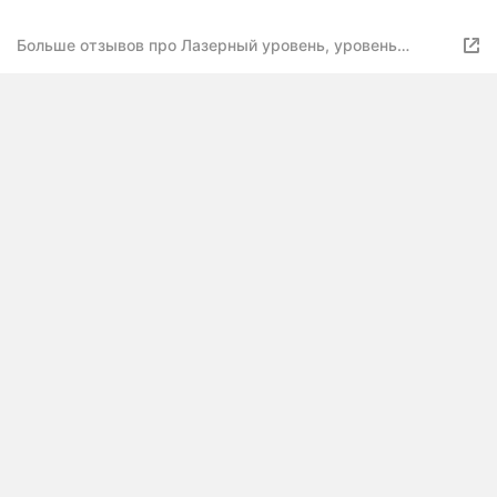
линий
Больше отзывов про Лазерный уровень, уровень
строительный на штативе, электронный уровень
самовыравнивающийся, нивелир лазерный 4d 16 линий