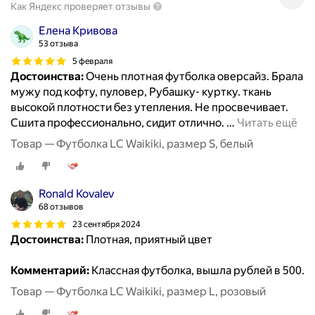
Как Яндекс проверяет отзывы
Елена Кривова
53 отзыва
5 февраля
Достоинства:
Очень плотная футболка оверсайз. Брала
мужу под кофту, пуловер, Рубашку- куртку. ткань
высокой плотности без утепления. Не просвечивает.
Сшита профессионально, сидит отлично.
…
Читать ещё
Товар — Футболка LC Waikiki, размер S, белый
Ronald Kovalev
68 отзывов
23 сентября 2024
Достоинства:
Плотная, приятный цвет
Комментарий:
Классная футболка, вышла рублей в 500.
Товар — Футболка LC Waikiki, размер L, розовый