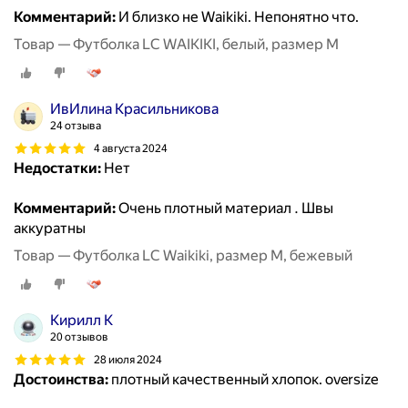
Комментарий:
И близко не Waikiki. Непонятно что.
Товар — Футболка LC WAIKIKI, белый, размер M
ИвИлина Красильникова
24 отзыва
4 августа 2024
Недостатки:
Нет
Комментарий:
Очень плотный материал . Швы
аккуратны
Товар — Футболка LC Waikiki, размер M, бежевый
Кирилл К
20 отзывов
28 июля 2024
Достоинства:
плотный качественный хлопок. oversize