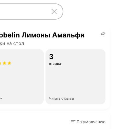
obelin Лимоны Амальфи
и на стол
3
отзыва
ок
Читать отзывы
По умолчанию