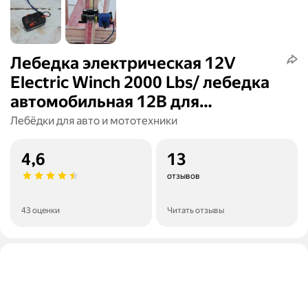
Лебедка электрическая 12V
Electric Winch 2000 Lbs/ лебедка
автомобильная 12В для
снегохода, квадроцикла,
Лебёдки для авто и мототехники
прицепа, 907 кг
4,6
13
отзывов
43 оценки
Читать отзывы