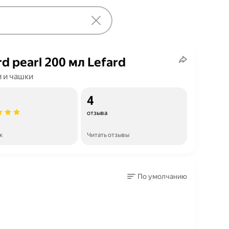
rd pearl 200 мл Lefard
 и чашки
4
отзыва
к
Читать отзывы
По умолчанию