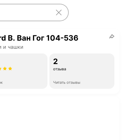
rd В. Ван Гог 104-536
и и чашки
2
отзыва
ок
Читать отзывы