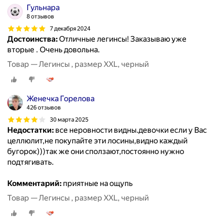
Гульнара
8 отзывов
7 декабря 2024
Достоинства:
Отличные легинсы! Заказываю уже
вторые . Очень довольна.
Товар — Легинсы , размер XXL, черный
Женечка Горелова
426 отзывов
30 марта 2025
Недостатки:
все неровности видны.девочки если у Вас
целлюлит,не покупайте эти лосины,видно каждый
бугорок)))так же они сползают,постоянно нужно
подтягивать.
Комментарий:
приятные на ощупь
Товар — Легинсы , размер XXL, черный