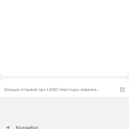
Больше отзывов про LEIKO пластырь-повязка
фиксирующий на нетканой основе, 6х8 см
Колумбус