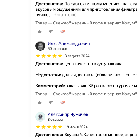
Достоинства:
По субъективному мнению - на тек
вкусовым ощущениям для приготовления фильтра и
лучше,
…
Читать ещё
Товар — Свежеобжаренный кофе в зернах Колумбия
Илья Александрович
50 отзывов
3 августа 2024
Достоинства:
цена качество вкус упаковка
Недостатки:
долгая доставка (обжаривают после 
Комментарий:
заказываю 3й раз варю в турочке м
Товар — Свежеобжаренный кофе в зернах Колумбия
Александр Чумичёв
3 отзыва
19 июня 2024
Достоинства:
Вкусный. Качество отменное, зерна