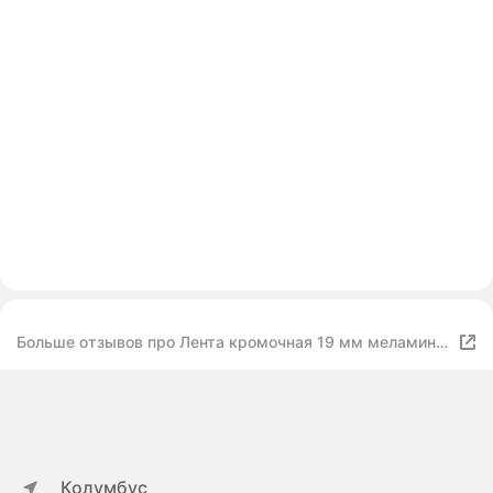
Больше отзывов про Лента кромочная 19 мм меламин с
клеем клен (27039) (5 м)
Колумбус