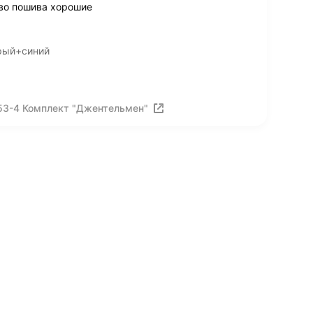
тво пошива хорошие
рый+синий
53-4 Комплект "Джентельмен"