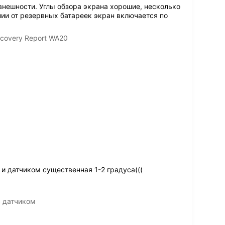
внешности. Углы обзора экрана хорошие, несколько
ании от резервных батареек экран включается по
covery Report WA20
и датчиком существенная 1-2 градуса(((
с датчиком