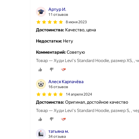
Артур И.
11 отзывов
8 июня 2023
Достоинства:
Качество, цена
Недостатки:
Нету
Комментарий:
Советую
Товар — Худи Levi's Standard Hoodie, размер XS, , 
Алеся Карпачёва
16 отзывов
14 апреля 2024
Достоинства:
Оригинал, достойное качество
Товар — Худи Levi's Standard Hoodie, размер S, , ч
татьяна м.
34 отзыва