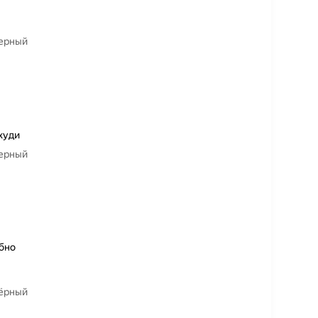
черный
худи
черный
обно
чёрный