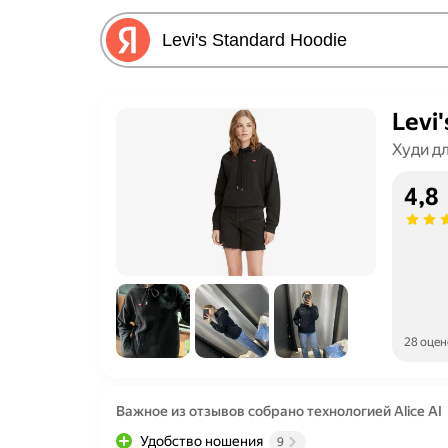
Levi
Худи д
4,8
28 оцен
Важное из отзывов собрано технологией Alice AI
Удобство ношения
9