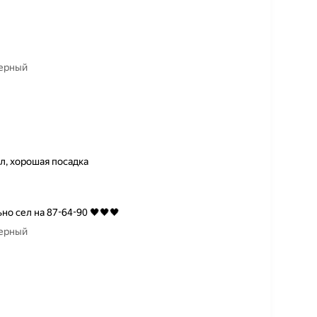
черный
л, хорошая посадка
но сел на 87-64-90 🖤🖤🖤
черный