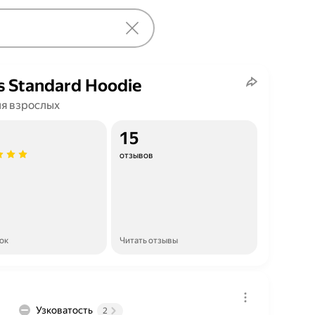
's Standard Hoodie
ля взрослых
15
отзывов
ок
Читать отзывы
Узковатость
2