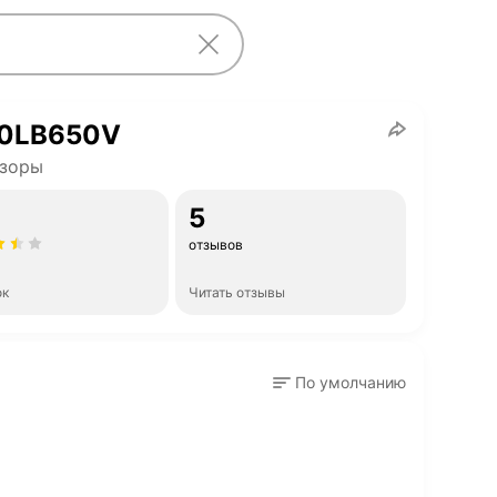
50LB650V
изоры
5
отзывов
ок
Читать отзывы
По умолчанию