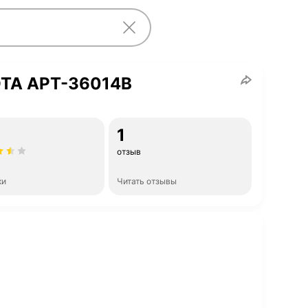
OTA APT-36014B
1
отзыв
ки
Читать отзывы