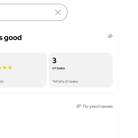
is good
3
отзыва
ок
Читать отзывы
По умолчанию