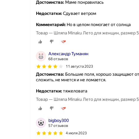
Достоинства:
Маме понравилась
Недостатки:
Сдувает ветром
Комментарий:
Но в целом помогает от солнца
Товар — Шляпа Minaku Лето для женщин, размер 5
Александр Туманян
68 отзывов
11 августа 2023
Достоинства:
Большие поля, хорошо защищают от с
сложить, не мнется и не ломается.
Недостатки:
тяжеловата
Товар — Шляпа Minaku Лето для женщин, размер 5
bigboy300
57 отзывов
4 июля 2023