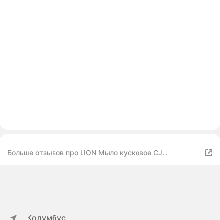
Больше отзывов про LION Мыло кусковое CJ
Антибактериальное Ai-Kekute Лимонное масло
Колумбус