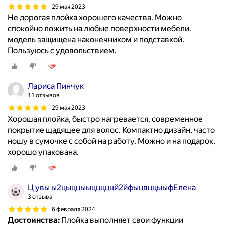
29 мая 2023
Не дорогая плойка хорошего качества. Можно
спокойно ложить на любые поверхности мебели.
модель защищена наконечником и подставкой.
Пользуюсь с удовольствием.
Лариса Пинчук
11 отзывов
29 мая 2023
Хорошая плойка, быстро нагревается, современное
покрытие щадящее для волос. Компактно дизайн, часто
ношу в сумочке с собой на работу. Можно и на подарок,
хорошо упакована.
Ц увы ы2цыццыыцццццй2йфыцвццыыфЕлена
3 отзыва
6 февраля 2024
Достоинства:
Плойка выполняет свои функции